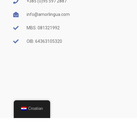
+385 (0)95 597 2887
info@amorlingua.com
MBS: 081321992
OIB: 64363105320
Croatian