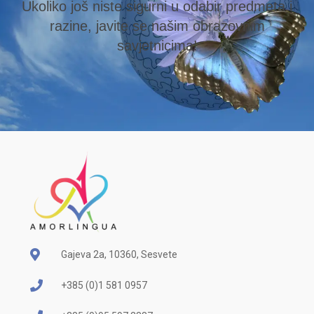
Ukoliko još niste sigurni u odabir predmeta i
razine, javite se našim obrazovnim
savjetnicima!
Gajeva 2a, 10360, Sesvete
+385 (0)1 581 0957