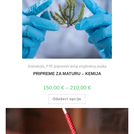
Instrukcije
,
PTE pripremni tečaj engleskog jezika
PRIPREME ZA MATURU – KEMIJA
150,00
€
–
210,00
€
Odaberi opcije