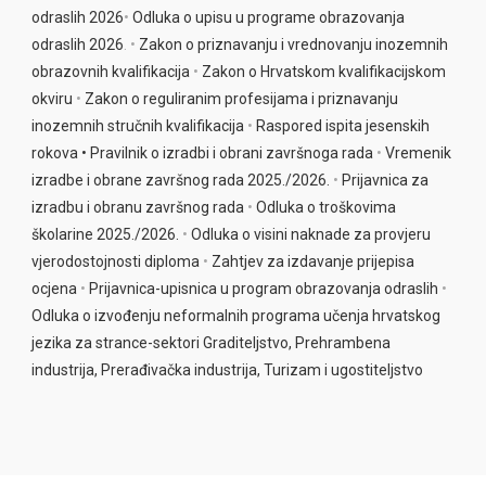
odraslih 2026
•
Odluka o upisu u programe obrazova
nja
odraslih 2026
. •
Zakon o priznavanju i vrednovanju inozemnih
obrazovnih kvalifikacija
•
Zakon o Hrvatskom kvalifikacijskom
okviru
•
Zakon o reguliranim profesijama i priznavanju
inozemnih stručnih kvalifikacija
•
Raspored ispita jesenskih
rokova •
Pravilnik o izradbi i obrani završnoga rada
•
Vremenik
izradbe i obrane završnog rada 2025./2026.
•
Prijavnica za
izradbu i obranu završnog rada
•
Odluka o troškovima
školarine 2025./2026.
•
Odluka o visini naknade za provjeru
vjerodostojnosti diploma
•
Zahtjev za izdavanje prijepisa
ocjena
•
Prijavnica-upisnica u program obrazovanja odraslih
•
Odluka o izvođenju neformalnih programa učenja hrvatskog
jezika za strance-sektori Graditeljstvo, Prehrambena
industrija, Prerađivačka industrija, Turizam i ugostiteljstvo