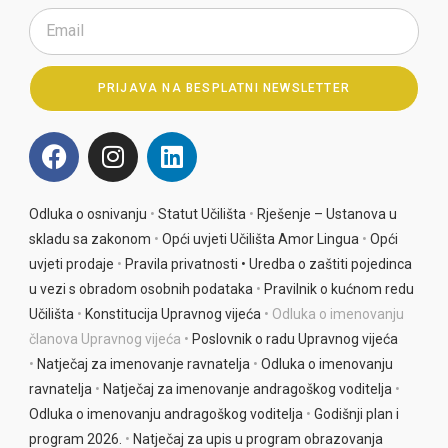
PRIJAVA NA BESPLATNI NEWSLETTER
A
l
t
e
Odluka o osnivanju
•
Statut Učilišta
•
Rješenje – Ustanova u
r
skladu sa zakonom
•
Opći uvjeti Učilišta Amor Lingua
•
Opći
n
uvjeti prodaje
•
Pravila privatnosti •
Uredba o zaštiti pojedinca
a
u vezi s obradom osobnih podataka
•
Pravilnik o kućnom redu
t
Učilišta
•
Konstitucija Upravnog vijeća
• Odluka o imenovanju
i
članova Upravnog vijeća •
Poslovnik o radu Upravnog vijeća
v
•
Natječaj za imenovanje ravnatelja
•
Odluka o imenovanju
e
ravnatelja
•
Natječaj za imenovanje andragoškog voditelja
•
:
Odluka o imenova
nju andragoškog voditelja
•
Godišnji plan i
program 2026.
•
Natječaj za upis u program obrazovanja