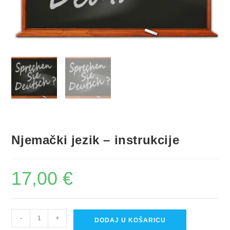
Njemački jezik – instrukcije
17,00
€
A
-
+
DODAJ U KOŠARICU
l