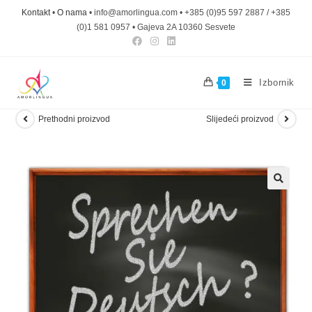
Kontakt
•
O nama
• info@amorlingua.com • +385 (0)95 597 2887 / +385
(0)1 581 0957 • Gajeva 2A 10360 Sesvete
Izbornik
0
Prethodni proizvod
Slijedeći proizvod
🔍