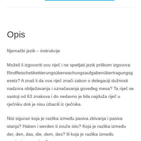
t
e
r
n
Opis
a
t
Njemački jezik – instrukcije
i
v
Možeš li izgovoriti ovu riječ i ne spetljati jezik prilikom izgovora:
e
Rindfleischetikettierungsüberwachungsaufgabenübertragungsg
:
esetz? A znaš li da ova riječ znači zakon o delegaciji dužnosti
nadzora obilježavanja i označavanja goveđeg mesa? Ta riječ se
sastoji od 63 znakova i do nedavno je bila najduža riječ u
rječniku dok je nisu izbacili iz rječnika.
Nisi siguran koja je razlika između pasiva zbivanja i pasiva
stanja? Haben i werden ti zvuče isto? Koja je razlika između
der, den, das, die, dem, des? Ili koja je razlika između