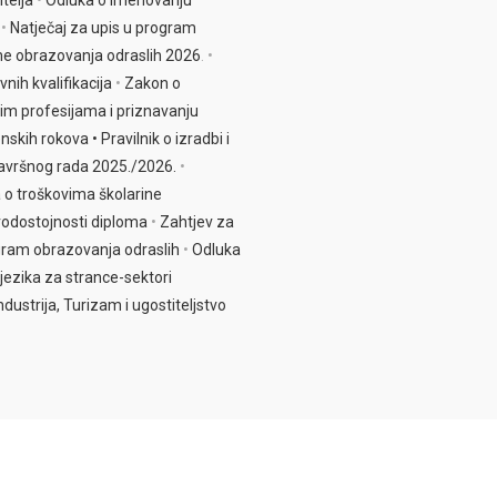
telja
•
Odluka o imenova
nju
•
Natječaj za upis u program
me obrazova
nja odraslih 2026
. •
ih kvalifikacija
•
Zakon o
im profesijama i priznavanju
enskih rokova •
Pravilnik o izradbi i
avršnog rada 2025./2026.
•
 o troškovima školarine
erodostojnosti diploma
•
Zahtjev za
ogram obrazovanja odraslih
•
Odluka
ezika za strance-sektori
dustrija, Turizam i ugostiteljstvo