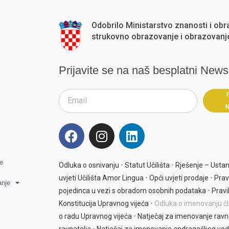
Odobrilo Ministarstvo znanosti i obr
strukovno obrazovanje i obrazovanje
Prijavite se na naš besplatni Newsl
A
l
t
e
je
Odluka o osnivanju
•
Statut Učilišta
•
Rješenje – Usta
r
uvjeti Učilišta Amor Lingua
•
Opći uvjeti prodaje
•
Prav
anje
n
pojedinca u vezi s obradom osobnih podataka
•
Pravi
a
Konstitucija Upravnog vijeća
• Odluka o imenovanju č
t
o radu Upravnog vijeća
•
Natječaj za imenovanje ravn
i