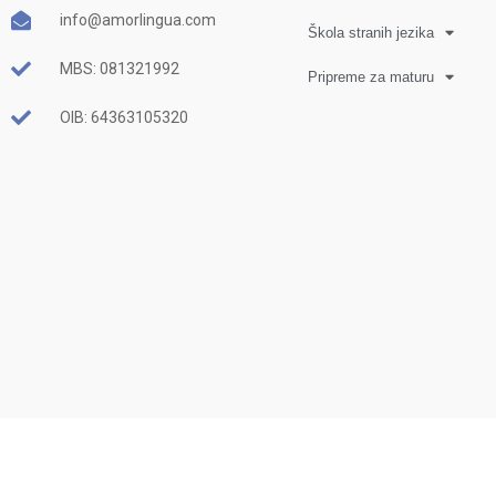
info@amorlingua.com
Škola stranih jezika
MBS: 081321992
Pripreme za maturu
OIB: 64363105320