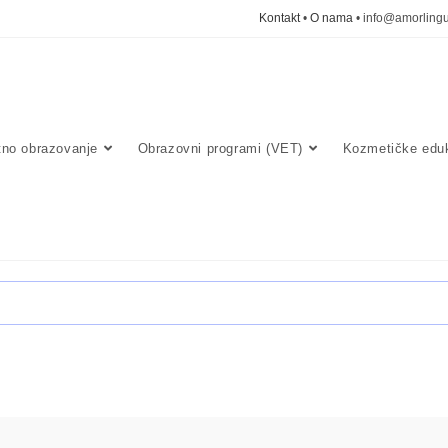
Kontakt
•
O nama
• info@amorlingu
tno obrazovanje
Obrazovni programi (VET)
Kozmetičke eduk