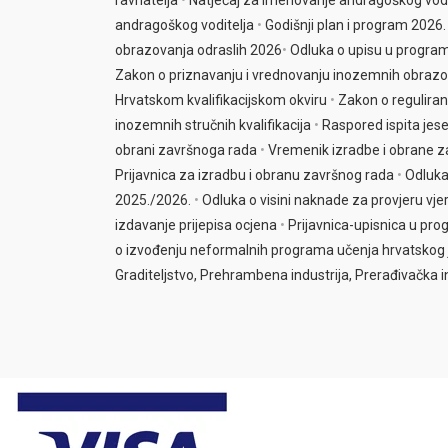
ravnatelja
•
Natječaj za imenovanje andragoškog vodi
v
andragoškog voditelja
•
Godišnji plan i program 2026.
e
obrazovanja odraslih 2026
•
Odluka o upisu u progra
:
Zakon o priznavanju i vrednovanju inozemnih obrazovn
Hrvatskom kvalifikacijskom okviru
•
Zakon o reguliran
inozemnih stručnih kvalifikacija
•
Raspored ispita jes
obrani završnoga rada
•
Vremenik izradbe i obrane z
Prijavnica za izradbu i obranu završnog rada
•
Odluka
2025./2026.
•
Odluka o visini naknade za provjeru vj
izdavanje prijepisa ocjena
•
Prijavnica-upisnica u pr
o izvođenju neformalnih programa učenja hrvatskog j
Graditeljstvo, Prehrambena industrija, Prerađivačka in