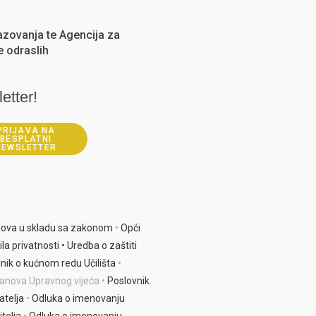
azovanja te Agencija za
 odraslih
etter!
PRIJAVA NA
BESPLATNI
NEWSLETTER
nova u skladu sa zakonom
•
Opći
ila privatnosti •
Uredba o zaštiti
lnik o kućnom redu Učilišta
•
lanova Upravnog vijeća •
Poslovnik
atelja
•
Odluka o imenovanju