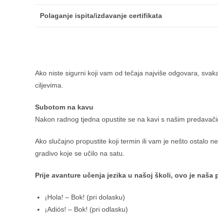
Polaganje ispita/izdavanje certifikata
Ako niste sigurni koji vam od tečaja najviše odgovara, svak
ciljevima.
Subotom na kavu
Nakon radnog tjedna opustite se na kavi s našim predavačima 
Ako slučajno propustite koji termin ili vam je nešto ostalo
gradivo koje se učilo na satu.
Prije avanture učenja jezika u našoj školi, ovo je naša p
¡Hola! – Bok! (pri dolasku)
¡Adiós! – Bok! (pri odlasku)