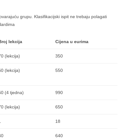
govarajuću grupu. Klasifikacijski ispit ne trebaju polagati
ndardima
Broj lekcija
Cijena u eurima
70 (lekcija)
350
60 (lekcija)
550
60 (4 tjedna)
990
70 (lekcija)
650
1
18
40
640