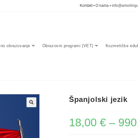
Kontakt
•
O nama
• info@amorlingu
tno obrazovanje
Obrazovni programi (VET)
Kozmetičke eduk
Španjolski jezik
🔍
18,00
€
–
990