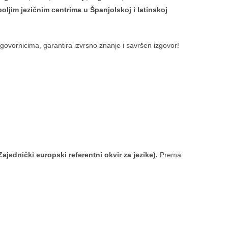
ljim jezičnim centrima u Španjolskoj i latinskoj
 govornicima, garantira izvrsno znanje i savršen izgovor!
jednički europski referentni okvir za jezike).
Prema