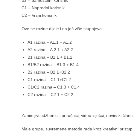
B2 – Samostalni korisnik
C1 – Napredni korisnik
C2 – Vrsni korisnik
Ove se razine dijele i na još više stupnjeva:
A1 razina – A1.1 + A1.2
A2 razina – A.2.1 + A2.2
B1 razina – B1.1 + B1.2
B1/B2 razina – B1.3 + B1.4
B2 razina – B2.1+B2.2
C1 razina – C1.1+C1.2
C1/C2 razina – C1.3 + C1.4
C2 razina – C2.1 + C2.2
Zanimljivi udžbenici i priručnici, video isječci, novinski član
Male grupe, suvremene metode rada kroz kreativni pristup i 