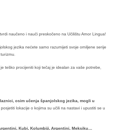
 Utvrdi naučeno i nauči preskočeno na Učilištu Amor Lingua!
jolskog jezika nećete samo razumijeti svoje omiljene serije
 turizmu.
e teško procijeniti koji tečaj je idealan za vaše potrebe,
aznici, osim učenja španjolskog jezika, mogli u
sjetiti lokacije o kojima su učili na nastavi i upustiti se u
Argentini, Kubi, Kolumbiji, Argentini, Meksiku…