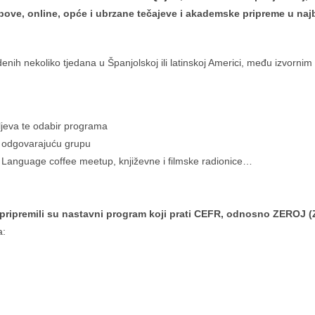
ve, online, opće i ubrzane tečajeve i akademske pripreme u najbo
enih nekoliko tjedana u Španjolskoj ili latinskoj Americi, među izvornim
iljeva te odabir programa
 u odgovarajuću grupu
 Language coffee meetup, književne i filmske radionice…
 pripremili su nastavni program koji prati CEFR, odnosno ZEROJ (Za
a: