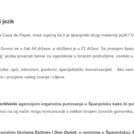
:
 jezik
 Casa de Papel, imaš osjećaj da ti je španjolski drugi materinji jezik?
g. Govori se u čak 44 države, a službeni je u 21 državi. Sa znanjem špan
g” jezika povećati šanse za zaposlenje u brojnim područjima, osobito u
a: opći, intenzivni, poslovni, specijalistički, konverzacijski… Ako vam j
e i procjene vašeg znanja i ciljeva.
orldwide
agencijom organizira putovanja u Španjolsku kako bi pol
ici na taj način mogu komunicirati s velikim brojem izvornih govornika, po
vrhunskim školama
Enforex
I
Don Qujiot
, u centrima u Španjolskoj, 