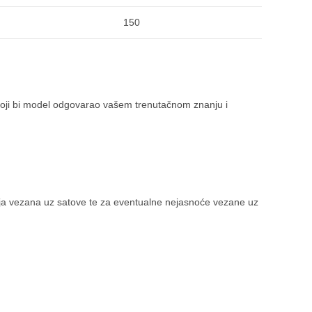
150
i koji bi model odgovarao vašem trenutačnom znanju i
tanja vezana uz satove te za eventualne nejasnoće vezane uz