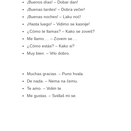
¡Buenos días! – Dobar dan!
¡Buenas tardes! – Dobra večer!
¡Buenas noches! – Laku noć!
¡Hasta luego! – Vidimo se kasnije!
¿Cómo te llamas? – Kako se zoveš?
Me llamo…. – Zovem se….
¿Cómo estás? – Kako si?
Muy bien. – Vrlo dobro.
Muchas gracias. – Puno hvala.
De nada. – Nema na čemu.
Te amo. – Volim te.
Me gustas. – Sviđaš mi se.