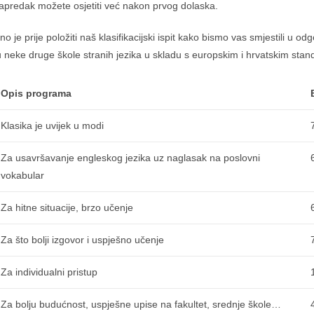
 napredak možete osjetiti već nakon prvog dolaska.
no je prije položiti naš klasifikacijski ispit kako bismo vas smjestili u od
bu neke druge škole stranih jezika u skladu s europskim i hrvatskim sta
Opis programa
Klasika je uvijek u modi
Za usavršavanje engleskog jezika uz naglasak na poslovni
vokabular
Za hitne situacije, brzo učenje
Za što bolji izgovor i uspješno učenje
Za individualni pristup
Za bolju budućnost, uspješne upise na fakultet, srednje škole…