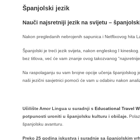
Španjolski jezik
Nauči najsretniji jezik na svijetu – španjolski
Nakon pregledanih nebrojenih sapunica i Netflixovog hita La
Španjolski je treći jezik svijeta, nakon engleskog I kinesko
bez titlova, već će vam znanje ovog takozvanog “najsretnije
Na raspolaganju su vam brojne opcije učenja španjolskog jezik
naši jezični savjetnici pomoći će vam u odabiru nakon analiz
Učilište Amor Lingua u suradnji s
Educational Travel W
potpunosti uroniti u španjolsku kulturu i običaje.
Polazn
španjolsku avanturu.
Preko 25 godina iskustva i suradnje sa španjolskim 