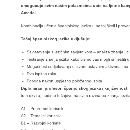
omogućuje svim našim polaznicima upis na ljetne kampo
Americi.
Kombinacija učenja španjolskog jezika u našoj školi i proved
Tečaj španjolskog jezika uključuje:
Savjetovanje s jezičnim savjetnikom – analiza znanja i c
Testiranje znanja jezika kako bismo vas mogli smjestiti
Mogućnost sudjelovanja u izvannastavnim aktivnostima:
Dva ispitna roka
Potvrda nakon uspješno položenog ispita
Diplomirani profesori španjolskog jezika i književnosti
tom okviru, nudimo tečajeve na svim razinama znanja jezik
A1 – Pripremni korisnik
A2 – Temeljni korisnik
B1 – Razvojni korisnik