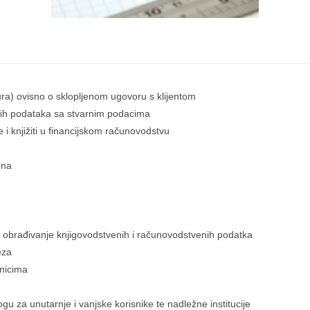
tura) ovisno o sklopljenom ugovoru s klijentom
enih podataka sa stvarnim podacima
e i knjižiti u financijskom računovodstvu
una
e obrađivanje knjigovodstvenih i računovodstvenih podatka
eza
enicima
ogu za unutarnje i vanjske korisnike te nadležne institucije