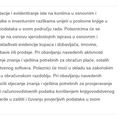
cije i evidentiranje iste na kontima u osnovnim i
ke o inventurnim razlikama unijeti u poslovne knjige u
vih podataka u svom području rada. Polaznicima će se
ije na osnovu vjerodostojnih isprava u osnovnim i
lađivati evidencije kupaca i dobavljača, imovine,
ave i/ili prodaje. Pri obavljanju navedenih aktivnosti
nje znanja i vještina potrebnih za obračun plaće, ostalih
stvenog softvera. Polaznici će moći u skladu sa zakonskim
e u obračunskom razdoblju. Pri obavljanju navedenih
ćiti stjecanje znanja i vještina potrebnih za provjeravanje
h i računovodstvenih podatka korištenjem knjigovodstvenog
de u zaštiti i čuvanju povjerljivih podataka u svom