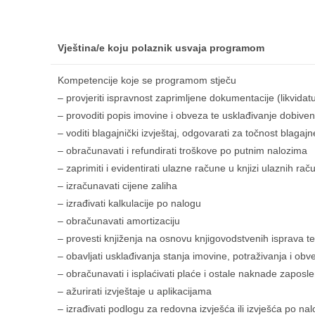
Vještina/e koju polaznik usvaja programom
Kompetencije koje se programom stječu
– provjeriti ispravnost zaprimljene dokumentacije (likvida
– provoditi popis imovine i obveza te usklađivanje dobiv
– voditi blagajnički izvještaj, odgovarati za točnost blagajn
– obračunavati i refundirati troškove po putnim nalozima
– zaprimiti i evidentirati ulazne račune u knjizi ulaznih rač
– izračunavati cijene zaliha
– izrađivati kalkulacije po nalogu
– obračunavati amortizaciju
– provesti knjiženja na osnovu knjigovodstvenih isprava t
– obavljati usklađivanja stanja imovine, potraživanja i obv
– obračunavati i isplaćivati plaće i ostale naknade zaposl
– ažurirati izvještaje u aplikacijama
– izrađivati podlogu za redovna izvješća ili izvješća po nal