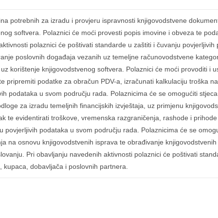
na potrebnih za izradu i provjeru ispravnosti knjigovodstvene dokumenta
g softvera. Polaznici će moći provesti popis imovine i obveza te podat
tivnosti polaznici će poštivati standarde u zaštiti i čuvanju povjerlji
tiranje poslovnih događaja vezanih uz temeljne računovodstvene kategor
orištenje knjigovodstvenog softvera. Polaznici će moći provoditi i usk
 te pripremiti podatke za obračun PDV-a, izračunati kalkulaciju troška nab
ljivih podataka u svom području rada. Polaznicima će se omogućiti stjeca
loge za izradu temeljnih financijskih izvještaja, uz primjenu knjigovod
ak te evidentirati troškove, vremenska razgraničenja, rashode i prihod
anju povjerljivih podataka u svom području rada. Polaznicima će se omogu
nja na osnovu knjigovodstvenih isprava te obrađivanje knjigovodstveni
nju. Pri obavljanju navedenih aktivnosti polaznici će poštivati standar
, kupaca, dobavljača i poslovnih partnera.