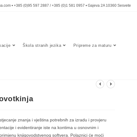
a.com • +385 (0)95 597 2887 / +385 (0)1 581 0957 • Gajeva 2A 10360 Sesvete
acije
Škola stranih jezika
Pripreme za maturu
ovotkinja
jecanje znanja i vještina potrebnih za izradu i provjeru
tacije i evidentiranje iste na kontima u osnovnim i
rimjenu knjigovodstvenog softvera. Polaznici će moći