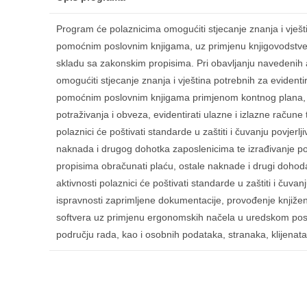
Program će polaznicima omogućiti stjecanje znanja i vješti
pomoćnim poslovnim knjigama, uz primjenu knjigovodstveno
skladu sa zakonskim propisima. Pri obavljanju navedenih ak
omogućiti stjecanje znanja i vještina potrebnih za eviden
pomoćnim poslovnim knjigama primjenom kontnog plana, uz k
potraživanja i obveza, evidentirati ulazne i izlazne račune
polaznici će poštivati standarde u zaštiti i čuvanju povjer
naknada i drugog dohotka zaposlenicima te izrađivanje pod
propisima obračunati plaću, ostale naknade i drugi dohod
aktivnosti polaznici će poštivati standarde u zaštiti i čuv
ispravnosti zaprimljene dokumentacije, provođenje knjiže
softvera uz primjenu ergonomskih načela u uredskom poslova
području rada, kao i osobnih podataka, stranaka, klijenata