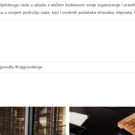
jelokrugu rada u skladu s etičkim kodeksom svoje organizacije i pravil
ataka u svojem području rada, kao i osobnih podataka stranaka, klijenata
igovođa /Knjigovotkinja