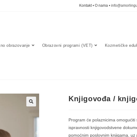
Kontakt
•
O nama
• info@amorlingu
tno obrazovanje
Obrazovni programi (VET)
Kozmetičke eduk
Knjigovođa / knjig
🔍
Program će polaznicima omogućiti st
ispravnosti knjigovodstvene dokumen
pomoćnim poslovnim knjigama, uz p