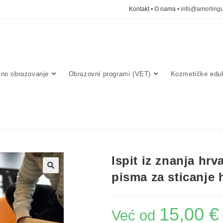
Kontakt
•
O nama
• info@amorlingu
tno obrazovanje
Obrazovni programi (VET)
Kozmetičke eduk
Ispit iz znanja hrv
pisma za sticanje 
🔍
15,00
€
Već od