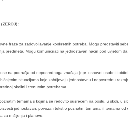
 (ZEROJ):
ovne fraze za zadovoljavanje konkretnih potreba. Mogu predstaviti sebe 
nja predmeta. Mogu komunicirati na jednostavan način pod uvjetom da s
dnose na područja od neposrednoga značaja (npr. osnovni osobni i obite
uobičajenim situacijama koje zahtijevaju jednostavnu i neposrednu raz
srednoj okolini i trenutnim potrebama.
natim temama s kojima se redovito susrećem na poslu, u školi, u slobo
izvesti jednostavan, povezan tekst o poznatim temama ili temama od o
ja za mišljenja i planove.