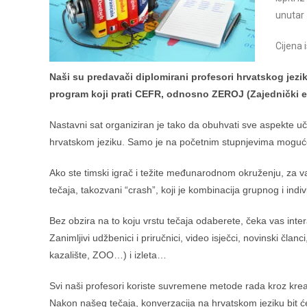
unutar 
Cijena 
Naši su predavači diplomirani profesori hrvatskog jezi
program koji prati CEFR, odnosno ZEROJ (Zajednički eur
Nastavni sat organiziran je tako da obuhvati sve aspekte učen
hrvatskom jeziku. Samo je na početnim stupnjevima moguće
Ako ste timski igrač i težite međunarodnom okruženju, za vas j
tečaja, takozvani “crash”, koji je kombinacija grupnog i indi
Bez obzira na to koju vrstu tečaja odaberete, čeka vas inter
Zanimljivi udžbenici i priručnici, video isječci, novinski član
kazalište, ZOO…) i izleta…
Svi naši profesori koriste suvremene metode rada kroz kreati
Nakon našeg tečaja, konverzacija na hrvatskom jeziku bit ć