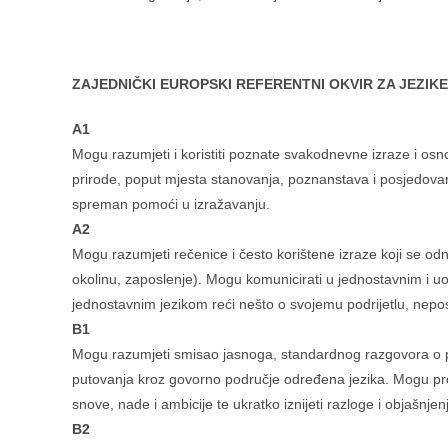
ZAJEDNIČKI EUROPSKI REFERENTNI OKVIR ZA JEZIKE
A1
Mogu razumjeti i koristiti poznate svakodnevne izraze i osn
prirode, poput mjesta stanovanja, poznanstava i posjedova
spreman pomoći u izražavanju.
A2
Mogu razumjeti rečenice i često korištene izraze koji se o
okolinu, zaposlenje). Mogu komunicirati u jednostavnim i 
jednostavnim jezikom reći nešto o svojemu podrijetlu, nepo
B1
Mogu razumjeti smisao jasnoga, standardnog razgovora o poz
putovanja kroz govorno područje određena jezika. Mogu pro
snove, nade i ambicije te ukratko iznijeti razloge i objašnjen
B2