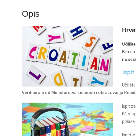
Opis
Hrva
Učilišt
Bilo da
na svak
Ispit
Učilišt
Verificirani od Ministarstva znanosti i obrazovanja Repub
Ispit z
B1 stup
polaže 
Ispiti 