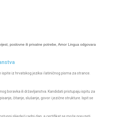
ovijest, poslovne ili privatne potrebe, Amor Lingua odgovara
janstva
ispite iz hrvatskog jezika i latiničnog pisma za strance.
g boravka ili državljanstva. Kandidati pristupaju ispitu za
anje, čitanje, slušanje, govor i jezične strukture. Ispit se
ostupni slijedeći radni dan, a certifikat se može preuzeti