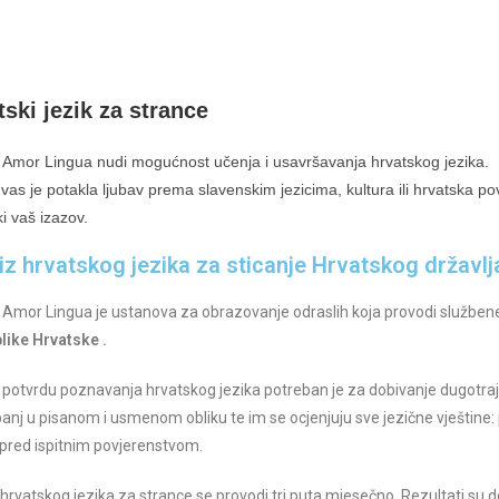
t
i
v
e
tski jezik za strance
:
e Amor Lingua nudi mogućnost učenja i usavršavanja hrvatskog jezika.
 vas je potakla ljubav prema slavenskim jezicima, kultura ili hrvatska p
i vaš izazov.
 iz hrvatskog jezika za sticanje Hrvatskog državl
e Amor Lingua je ustanova za obrazovanje odraslih koja provodi službene 
like Hrvatske .
a potvrdu poznavanja hrvatskog jezika potreban je za dobivanje dugotrajno
anj u pisanom i usmenom obliku te im se ocjenjuju sve jezične vještine: pis
pred ispitnim povjerenstvom.
iz hrvatskog jezika za strance se provodi tri puta mjesečno. Rezultati su d