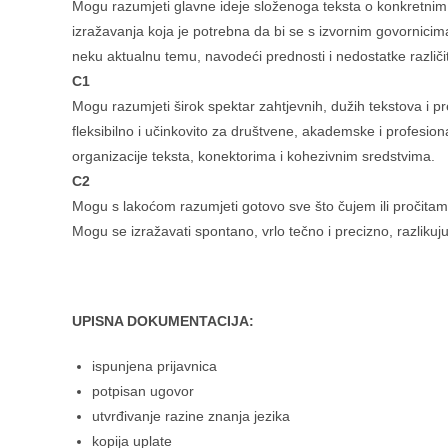
Mogu razumjeti glavne ideje složenoga teksta o konkretnim 
izražavanja koja je potrebna da bi se s izvornim govornicim
neku aktualnu temu, navodeći prednosti i nedostatke različit
C1
Mogu razumjeti širok spektar zahtjevnih, dužih tekstova i pr
fleksibilno i učinkovito za društvene, akademske i profesi
organizacije teksta, konektorima i kohezivnim sredstvima.
C2
Mogu s lakoćom razumjeti gotovo sve što čujem ili pročitam. 
Mogu se izražavati spontano, vrlo tečno i precizno, razlikujuć
UPISNA DOKUMENTACIJA:
ispunjena prijavnica
potpisan ugovor
utvrđivanje razine znanja jezika
kopija uplate