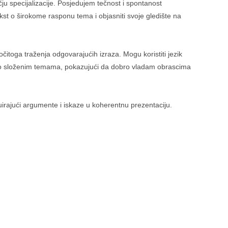
u specijalizacije. Posjedujem tečnost i spontanost
kst o širokome rasponu tema i objasniti svoje gledište na
čitoga traženja odgovarajućih izraza. Mogu koristiti jezik
kst o složenim temama, pokazujući da dobro vladam obrascima
ruirajući argumente i iskaze u koherentnu prezentaciju.