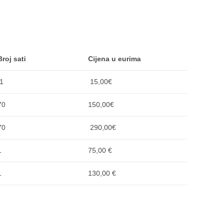
Broj sati
Cijena u eurima
1
15,00€
70
150,00€
70
290,00€
1
75,00 €
1
130,00 €