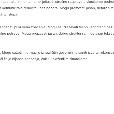
i apstraktnim temama, uključujući stručne rasprave u vlastitome područj
a komuniciralo redovito i bez napora. Mogu proizvesti jasan, detaljan te
ih pristupa.
epoznati prikrivena značenja. Mogu se izražavati tečno i spontano bez o
onalne potrebe. Mogu proizvesti jasan, dobro strukturiran i detaljan te
Mogu sažeti informacije iz različitih govornih i pisanih izvora, rekonst
i finije nijanse značenja, čak i u složenijim situacijama.