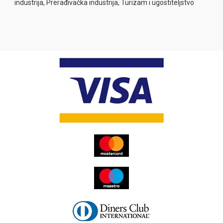
industrija, Prerađivačka industrija, Turizam i ugostiteljstvo