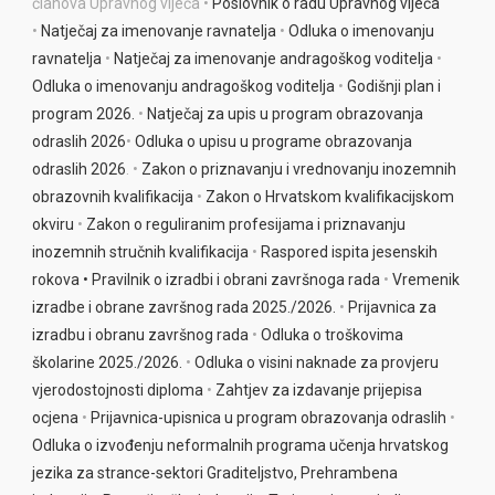
članova Upravnog vijeća •
Poslovnik o radu Upravnog vijeća
v
•
Natječaj za imenovanje ravnatelja
•
Odluka o imenovanju
e
ravnatelja
•
Natječaj za imenovanje andragoškog voditelja
•
:
Odluka o imenova
nju andragoškog voditelja
•
Godišnji plan i
program 2026.
•
Natječaj za upis u program obrazovanja
odraslih 2026
•
Odluka o upisu u programe obrazova
nja
odraslih 2026
. •
Zakon o priznavanju i vrednovanju inozemnih
obrazovnih kvalifikacija
•
Zakon o Hrvatskom kvalifikacijskom
okviru
•
Zakon o reguliranim profesijama i priznavanju
inozemnih stručnih kvalifikacija
•
Raspored ispita jesenskih
rokova •
Pravilnik o izradbi i obrani završnoga rada
•
Vremenik
izradbe i obrane završnog rada 2025./2026.
•
Prijavnica za
izradbu i obranu završnog rada
•
Odluka o troškovima
školarine 2025./2026.
•
Odluka o visini naknade za provjeru
vjerodostojnosti diploma
•
Zahtjev za izdavanje prijepisa
ocjena
•
Prijavnica-upisnica u program obrazovanja odraslih
•
Odluka o izvođenju neformalnih programa učenja hrvatskog
jezika za strance-sektori Graditeljstvo, Prehrambena