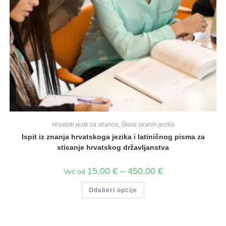
Hrvatski jezik za strance
,
Škola stranih jezika
Ispit iz znanja hrvatskoga jezika i latiničnog pisma za
sticanje hrvatskog državljanstva
15,00
€
–
450,00
€
Već od
Odaberi opcije