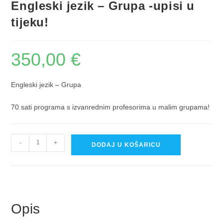
Engleski jezik – Grupa -upisi u
tijeku!
350,00
€
Engleski jezik – Grupa
70 sati programa s izvanrednim profesorima u malim grupama!
A
-
+
DODAJ U KOŠARICU
l
t
e
r
n
Opis
a