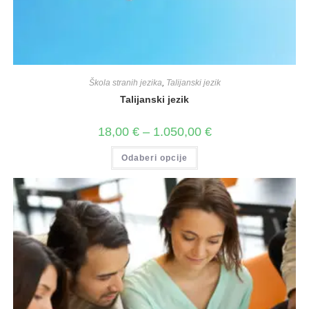
Škola stranih jezika
,
Talijanski jezik
Talijanski jezik
18,00
€
–
1.050,00
€
Odaberi opcije