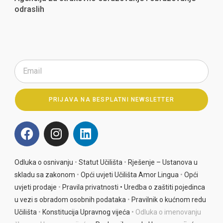
odraslih
PRIJAVA NA BESPLATNI NEWSLETTER
A
l
t
e
Odluka o osnivanju
•
Statut Učilišta
•
Rješenje – Ustanova u
r
skladu sa zakonom
•
Opći uvjeti Učilišta Amor Lingua
•
Opći
n
uvjeti prodaje
•
Pravila privatnosti •
Uredba o zaštiti pojedinca
a
u vezi s obradom osobnih podataka
•
Pravilnik o kućnom redu
t
Učilišta
•
Konstitucija Upravnog vijeća
• Odluka o imenovanju
i