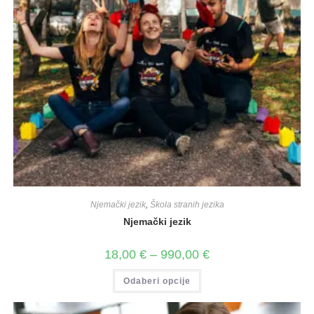
Njemački jezik
,
Škola stranih jezika
Njemački jezik
18,00
€
–
990,00
€
Odaberi opcije