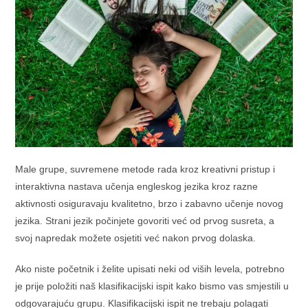
Male grupe, suvremene metode rada kroz kreativni pristup i
interaktivna nastava učenja engleskog jezika kroz razne
aktivnosti osiguravaju kvalitetno, brzo i zabavno učenje novog
jezika. Strani jezik počinjete govoriti već od prvog susreta, a
svoj napredak možete osjetiti već nakon prvog dolaska.
Ako niste početnik i želite upisati neki od viših levela, potrebno
je prije položiti naš klasifikacijski ispit kako bismo vas smjestili u
odgovarajuću grupu. Klasifikacijski ispit ne trebaju polagati