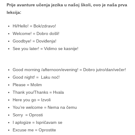
Prije avanture učenja jezika u našoj školi, ovo je naša prva
lekcija:
Hi/Hello! = Bok/zdravo!
Welcome! = Dobro došli!
Goodbye! = Doviđenja!
See you later! = Vidimo se kasnije!
Good morning /afternoon/evening! = Dobro jutro/dan/večer!
Good night! = Laku noć!
Please = Molim
Thank you/Thanks = Hvala
Here you go = Izvoli
You’re welcome = Nema na čemu
Sorry = Oprosti
I aplogize = Ispričavam se
Excuse me = Oprostite