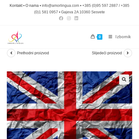
Kontakt
•
O nama
• info@amorlingua.com • +385 (0)95 597 2887 / +385
(0)1 581 0957 • Gajeva 2A 10360 Sesvete
Izbornik
0
Prethodni proizvod
Slijedeći proizvod
🔍