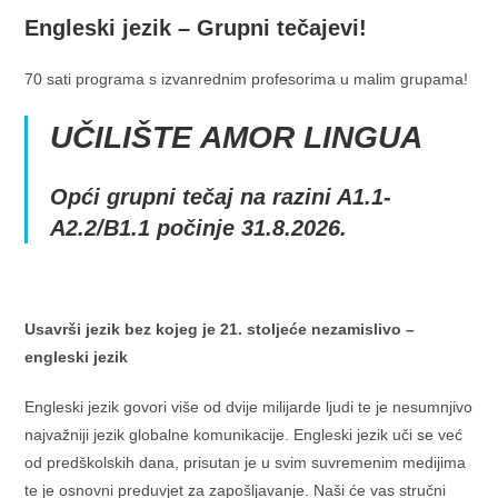
t
Engleski jezik – Grupni tečajevi!
i
v
70 sati programa s izvanrednim profesorima u malim grupama!
e
:
UČILIŠTE AMOR LINGUA
Opći grupni tečaj na razini A1.1-
A2.2/B1.1 počinje 31.8.2026.
Usavrši jezik bez kojeg je 21. stoljeće nezamislivo –
engleski jezik
Engleski jezik govori više od dvije milijarde ljudi te je nesumnjivo
najvažniji jezik globalne komunikacije. Engleski jezik uči se već
od predškolskih dana, prisutan je u svim suvremenim medijima
te je osnovni preduvjet za zapošljavanje. Naši će vas stručni