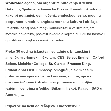
Worldwide
agencijom organizira putovanja u Veliku
Britaniju, Sjedinjene Američke Države, Kanadu i Australiju
kako bi polaznici, osim učenja engleskog jezika, mogli u
potpunosti uroniti u anglosaksonsku kulturu i običaje.
Polaznici na taj način mogu komunicirati s velikim brojem
izvornih govornika, posjetiti lokacije o kojima su učili na nastavi i
upustiti se u anglosaksonsku avanturu.
Preko 30 godina iskustva i suradnje s britanskim i
američkim vrhunskim školama CES,
Select English
, Oxford
Spires, Melchior College,
St. Clare’s
,
Frances King
,
Educational First, Embassy, omogućuje svim našim
polaznicima upis na ljetne kampove, online, opće i
ubrzane tečajeve i akademske pripreme u najboljim
jezičnim centrima u Velikoj Britaniji, Irskoj, Kanadi, SAD-u,
Australiji…
Prijavi se na neki od tečajeva u inozemstvu: