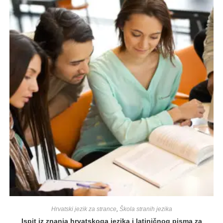
Hrvatski jezik za strance
,
Škola stranih jezika
Ispit iz znanja hrvatskoga jezika i latiničnog pisma za