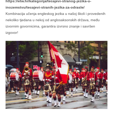
https://etw.hr/kategorija/tecajevi-stranog-jezika-u-
inozemstvu/tecajevi-stranih-jezika-za-odrasle/
Kombinacija učenja engleskog jezika u našoj školi i provedenih
nekoliko tjedana u nekoj od anglosaksonskih država, među
izvornim govornicima, garantira izvrsno znanje i savršen
izgovor!