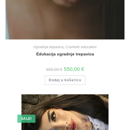
Ugradnja trepavica
,
Cosmetic education
Edukacija ugradnje trepavica
550,00
€
650,00
€
Dodaj u košaricu
SALE!