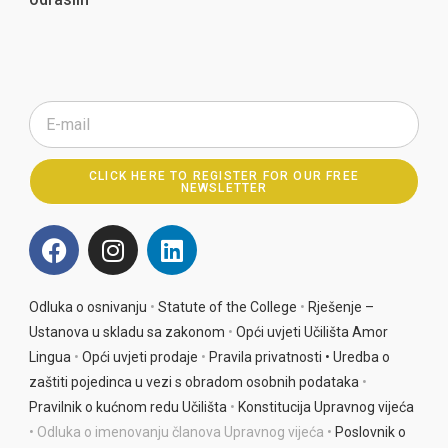
CLICK HERE TO REGISTER FOR OUR FREE
NEWSLETTER
A
l
t
e
Odluka o osnivanju
•
Statute of the College
•
Rješenje –
r
Ustanova u skladu sa zakonom
•
Opći uvjeti Učilišta Amor
n
Lingua
•
Opći uvjeti prodaje
•
Pravila privatnosti •
Uredba o
a
zaštiti pojedinca u vezi s obradom osobnih podataka
•
t
Pravilnik o kućnom redu Učilišta
•
Konstitucija Upravnog vijeća
i
• Odluka o imenovanju članova Upravnog vijeća •
Poslovnik o
v