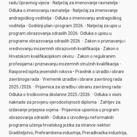
radu Upravnog vijeća
•
Natječaj za imenovanje ravnatelja
•
e
Odluka o imenovanju ravnatelja
•
Natječaj za imenovanje
:
andragoškog voditelja
•
Odluka o imenova
nju andragoškog
voditelja
•
Godišnji plan i program 2026.
•
Natječaj za upis u
program obrazovanja odraslih 2026
•
Odluka o upisu u
programe obrazova
nja odraslih 2026
. •
Zakon o priznavanju i
vrednovanju inozemnih obrazovnih kvalifikacija
•
Zakon o
Hrvatskom kvalifikacijskom okviru
•
Zakon o reguliranim
profesijama i priznavanju inozemnih stručnih kvalifikacija
•
Raspored ispita jesenskih rokova •
Pravilnik o izradbi i obrani
završnoga rada
•
Vremenik izradbe i obrane završnog rada
2025./2026.
•
Prijavnica za izradbu i obranu završnog rada
•
Odluka o troškovima školarine 2025./2026.
•
Odluka o visini
naknade za provjeru vjerodostojnosti diploma
•
Zahtjev za
izdavanje prijepisa ocjena
•
Prijavnica-upisnica u program
obrazovanja odraslih
•
Odluka o izvođenju neformalnih
programa učenja hrvatskog jezika za strance-sektori
Graditeljstvo, Prehrambena industrija, Prerađivačka industrija,